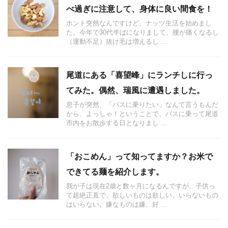
べ過ぎに注意して、身体に良い間食を！
ホント突然なんですけど、ナッツ生活を始めまし
た。今年で30代半ばになりまして、腰が痛くなるし
（運動不足）抜け毛は増えるし ...
尾道にある「喜望峰」にランチしに行っ
てみた。偶然、瑞風に遭遇しました。
息子が突然、「バスに乗りたい」なんて言うもんだ
から、よっしゃ！ということで、バスに乗って尾道
市内をお散歩する日となりまし ...
「おこめん」って知ってますか？お米で
できてる麺を紹介します。
我が子は現在2歳と数ヶ月になるんですが、子供っ
て超絶正直で、欲しいものは欲しい、いらないもの
はいらない。嫌なものは嫌、好 ...