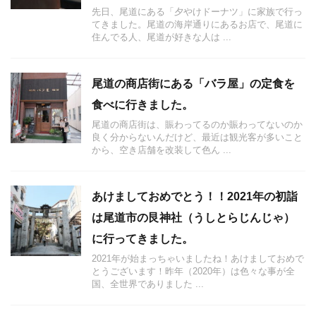
先日、尾道にある「夕やけドーナツ」に家族で行っ
てきました。尾道の海岸通りにあるお店で、尾道に
住んでる人、尾道が好きな人は ...
尾道の商店街にある「バラ屋」の定食を
食べに行きました。
尾道の商店街は、賑わってるのか賑わってないのか
良く分からないんだけど、最近は観光客が多いこと
から、空き店舗を改装して色ん ...
あけましておめでとう！！2021年の初詣
は尾道市の艮神社（うしとらじんじゃ）
に行ってきました。
2021年が始まっちゃいましたね！あけましておめで
とうございます！昨年（2020年）は色々な事が全
国、全世界でありました ...