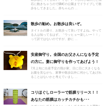
石に飽きちゃうので隣町の公園までドライブして散
歩をしてきました。赤ちゃんの ...
散歩の勧め。お散歩は良いぞ。
タイトルの通り、お散歩って良いですよね。やって
る人は知ってるはず。「ウッヒョ〜楽しいー！！」
って訳ではないのですが、妙に ...
安産御守り。全国のお父さんになる予定
の方に。妻に御守りを作ってあげよう！
7月上旬に出産予定の我が家。日に日に大きくなる
お腹を見ながら、家事や散歩以外に何かしてあげれ
ることはないかと考えていまし ...
コリほぐしローラーで筋膜リリース！！
あなたの筋膜はカッチカチかも･･･