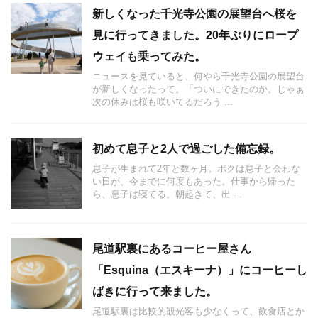
新しくなった千光寺公園の展望台へ桜を
見に行ってきました。20年ぶりにロープ
ウェイも乗ってみた。
ニュースを見ていると、何やら千光寺公園の展望台
が新しくなったって。「ついにできたのか。じゃぁ
次の休みは桜も咲いてるだろう ...
初めて息子と2人で過ごした備忘録。
息子が生まれて2年と数ヶ月。ボクは息子と会わな
い日が、今までに何度もあった。仕事から帰った
ら、息子は寝てる。朝起きて、出 ...
尾道駅裏にあるコーヒー屋さん
「Esquina（エスキーナ）」にコーヒーし
ばきに行って来ました。
尾道駅裏は比較的観光客も少なくって、飲食店とか