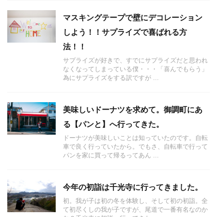
マスキングテープで壁にデコレーション
しよう！！サプライズで喜ばれる方
法！！
サプライズが好きで、すでにサプライズだと思われ
なくなってしまっている僕・・・「喜んでもらう」
為にサプライズをする訳ですが ...
美味しいドーナツを求めて。御調町にあ
る【パンと】へ行ってきた。
ドーナツが美味しいことは知っていたのです。自転
車で良く行っていたから。でもさ、自転車で行って
パンを家に買って帰るってあん ...
今年の初詣は千光寺に行ってきました。
初。我が子は初の冬を体験し、そして初の初詣。全
て初尽くしの我が子ですが、尾道で一番有名なのか