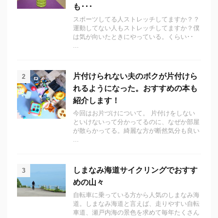
も･･･
スポーツしてる人ストレッチしてますか？？
運動してない人もストレッチしてますか？僕
は気が向いたときにやっている。くらい･･
...
片付けられない夫のボクが片付けら
2
れるようになった。おすすめの本も
紹介します！
今回はお片づけについて。 片付けをしない
といけないって分かってるのに、なぜか部屋
が散らかってる。綺麗な方が断然気分も良い
...
しまなみ海道サイクリングでおすす
3
めの山々
自転車に乗っている方から人気のしまなみ海
道。しまなみ海道と言えば、走りやすい自転
車道、瀬戸内海の景色を求めて毎年たくさん