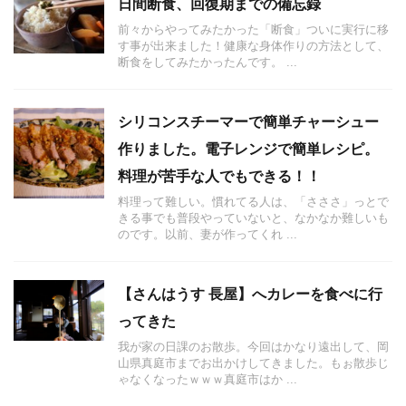
日間断食、回復期までの備忘録
前々からやってみたかった「断食」ついに実行に移
す事が出来ました！健康な身体作りの方法として、
断食をしてみたかったんです。 ...
シリコンスチーマーで簡単チャーシュー
作りました。電子レンジで簡単レシピ。
料理が苦手な人でもできる！！
料理って難しい。慣れてる人は、「さささ」っとで
きる事でも普段やっていないと、なかなか難しいも
のです。以前、妻が作ってくれ ...
【さんはうす 長屋】へカレーを食べに行
ってきた
我が家の日課のお散歩。今回はかなり遠出して、岡
山県真庭市までお出かけしてきました。もぉ散歩じ
ゃなくなったｗｗｗ真庭市はか ...