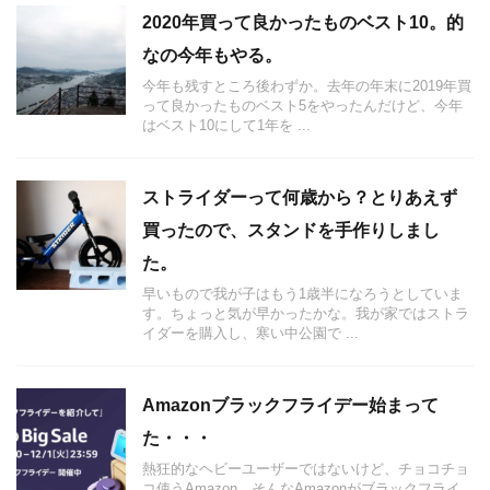
2020年買って良かったものベスト10。的
なの今年もやる。
今年も残すところ後わずか。去年の年末に2019年買
って良かったものベスト5をやったんだけど、今年
はベスト10にして1年を ...
ストライダーって何歳から？とりあえず
買ったので、スタンドを手作りしまし
た。
早いもので我が子はもう1歳半になろうとしていま
す。ちょっと気が早かったかな。我が家ではストラ
イダーを購入し、寒い中公園で ...
Amazonブラックフライデー始まって
た・・・
熱狂的なヘビーユーザーではないけど、チョコチョ
コ使うAmazon。そんなAmazonがブラックフライ