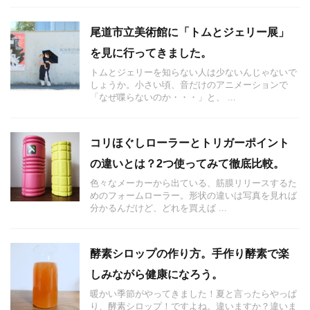
尾道市立美術館に「トムとジェリー展」
を見に行ってきました。
トムとジェリーを知らない人は少ないんじゃないで
しょうか。小さい頃、音だけのアニメーションで
「なぜ喋らないのか・・・」と、 ...
コリほぐしローラーとトリガーポイント
の違いとは？2つ使ってみて徹底比較。
色々なメーカーから出ている、筋膜リリースするた
めのフォームローラー。形状の違いは写真を見れば
分かるんだけど、どれを買えば ...
酵素シロップの作り方。手作り酵素で楽
しみながら健康になろう。
暖かい季節がやってきました！夏と言ったらやっぱ
り、酵素シロップ！ですよね。違いますか？違いま