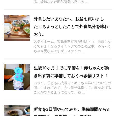
る。綺麗な方が断然気分も良いの ...
外食したいあなたへ。お盆を買いまし
た！ちょっとしたことで外食気分を味わ
おう。
ステイホーム。緊急事態宣言が解除され、自粛しな
くてもよくなるタイミングでのこの記事。めちゃく
ちゃ今更なんですが、ステイホ ...
生後10ヶ月までに準備を！赤ちゃんが動
き出す前に準備しておくべき物リスト！
いや〜。子どもの成長ってめっちゃ早い！ついこの
間、生まれてきて、うつ伏せ体操して、顔をあげる
ことができるようになって、寝 ...
断食を3日間やってみた。準備期間から3