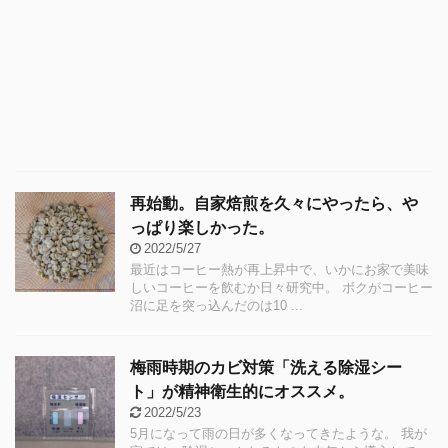
再始動。自家焙煎を久々にやったら、や
っぱり楽しかった。
2022/5/27
最近はコーヒー熱が再上昇中で、いかにお家で美味
しいコーヒーを飲むか日々研究中。 ボクがコーヒー
沼に足を突っ込んだのは10 ...
梅雨時期のカビ対策「洗える除湿シー
ト」が精神衛生的にオススメ。
2022/5/23
5月になって雨の日が多くなってきたような。 我が