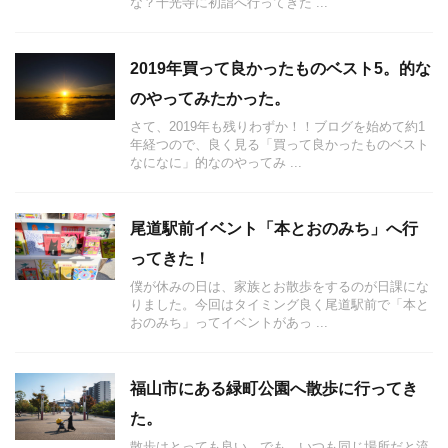
な？千光寺に初詣へ行ってきた ...
2019年買って良かったものベスト5。的な
のやってみたかった。
さて、2019年も残りわずか！！ブログを始めて約1
年経つので、良く見る「買って良かったものベスト
なになに」的なのやってみ ...
尾道駅前イベント「本とおのみち」へ行
ってきた！
僕が休みの日は、家族とお散歩をするのが日課にな
りました。今回はタイミング良く尾道駅前で「本と
おのみち」ってイベントがあっ ...
福山市にある緑町公園へ散歩に行ってき
た。
散歩はとっても良い。でも、いつも同じ場所だと流