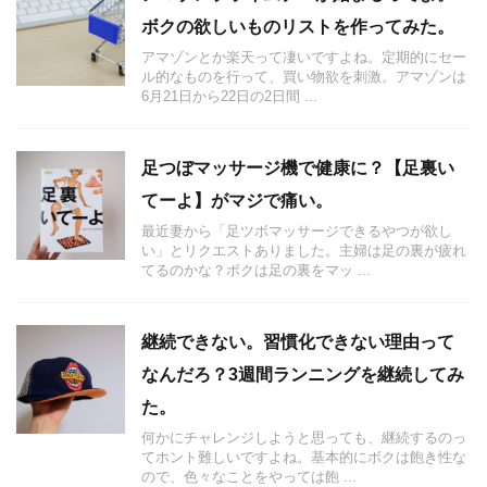
ボクの欲しいものリストを作ってみた。
アマゾンとか楽天って凄いですよね。定期的にセー
ル的なものを行って、買い物欲を刺激。アマゾンは
6月21日から22日の2日間 ...
足つぼマッサージ機で健康に？【足裏い
てーよ】がマジで痛い。
最近妻から「足ツボマッサージできるやつが欲し
い」とリクエストありました。主婦は足の裏が疲れ
てるのかな？ボクは足の裏をマッ ...
継続できない。習慣化できない理由って
なんだろ？3週間ランニングを継続してみ
た。
何かにチャレンジしようと思っても、継続するのっ
てホント難しいですよね。基本的にボクは飽き性な
ので、色々なことをやっては飽 ...