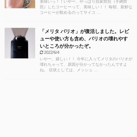
美味いっ！！いやー、やっぱり自家焙煎（手網焙
煎）したコーヒーって、美味しい！！ 毎朝、新鮮な
コーヒーが飲めるのってサイコ ...
「メリタ バリオ」が復活しました。レビ
ューや使い方も含め、バリオの壊れやす
いところが分かったぞ。
2022/6/4
いやー。嬉しい！！ 今年に入ってメリタのバリオが
壊れちゃって、原因が分かってなかったんですよ
ね。 症状としては、メッシュ ...