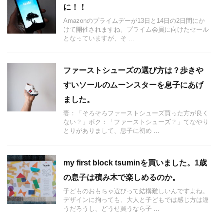
に！！
Amazonのプライムデーが13日と14日の2日間にか
けて開催されますね。プライム会員に向けたセール
となっていますが、そ ...
ファーストシューズの選び方は？歩きや
すいソールのムーンスターを息子にあげ
ました。
妻：「そろそろファーストシューズ買った方が良く
ない？」ボク：「ファーストシューズ？」てなやり
とりがありまして、息子に初め ...
my first block tsuminを買いました。1歳
の息子は積み木で楽しめるのか。
子どものおもちゃ選びって結構難しいんですよね。
デザインに拘っても、大人と子どもでは感じ方は違
うだろうし、どうせ買うなら子 ...