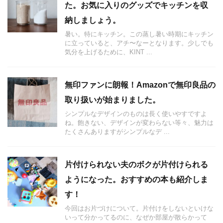
た。お気に入りのグッズでキッチンを収
納しましょう。
暑い。特にキッチン。この蒸し暑い時期にキッチン
に立っていると、アチ〜なーとなります。少しでも
気分を上げるために、KINT ...
無印ファンに朗報！Amazonで無印良品の
取り扱いが始まりました。
シンプルなデザインのものは長く使いやすですよ
ね。飽きない、デザインが変わらない等々、魅力は
たくさんありますがシンプルなデ ...
片付けられない夫のボクが片付けられる
ようになった。おすすめの本も紹介しま
す！
今回はお片づけについて。片付けをしないといけな
いって分かってるのに、なぜか部屋が散らかって