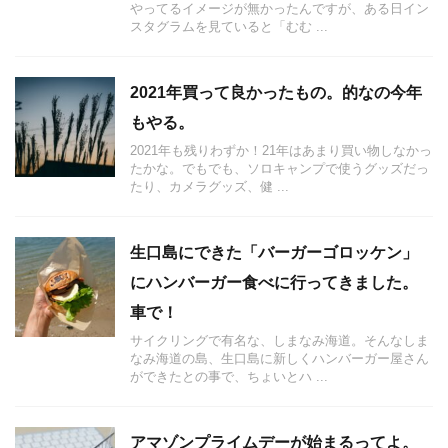
やってるイメージが無かったんですが、ある日イン
スタグラムを見ていると「むむ ...
2021年買って良かったもの。的なの今年
もやる。
2021年も残りわずか！21年はあまり買い物しなかっ
たかな。でもでも、ソロキャンプで使うグッズだっ
たり、カメラグッズ、健 ...
生口島にできた「バーガーゴロッケン」
にハンバーガー食べに行ってきました。
車で！
サイクリングで有名な、しまなみ海道。そんなしま
なみ海道の島、生口島に新しくハンバーガー屋さん
ができたとの事で、ちょいとハ ...
アマゾンプライムデーが始まるってよ。