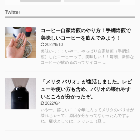
Twitter
コーヒー自家焙煎のやり方！手網焙煎で
美味しいコーヒーを飲んでみよう！
2022/9/10
美味いっ！！いやー、やっぱり自家焙煎（手網焙
煎）したコーヒーって、美味しい！！毎朝、新鮮な
コーヒーが飲めるのってサイコー ...
「メリタ バリオ」が復活しました。レビ
ューや使い方も含め、バリオの壊れやす
いところが分かったぞ。
2022/6/4
いやー。嬉しい！！今年に入ってメリタのバリオが
壊れちゃって、原因が分かってなかったんですよ
ね。症状としては、メッシュ（豆 ...