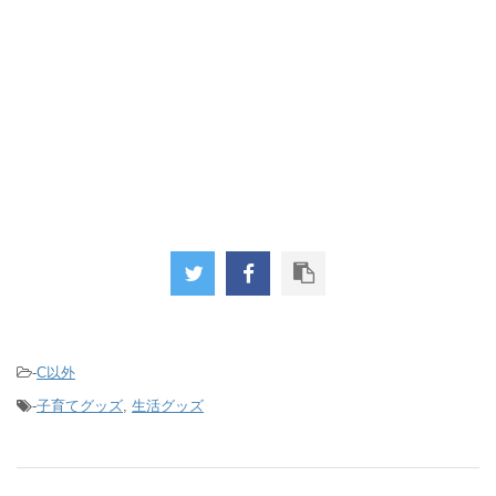
-
C以外
-
子育てグッズ
,
生活グッズ