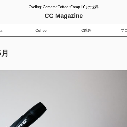
Cycling･Camera･Coffee･Camp ｢C｣の世界
CC Magazine
a
Coffee
C以外
プ
5月