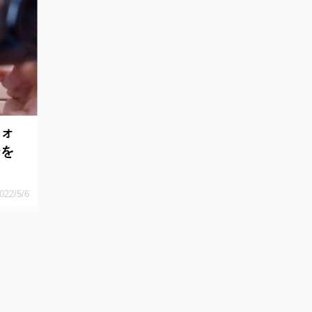
フォ
テを
022/5/6