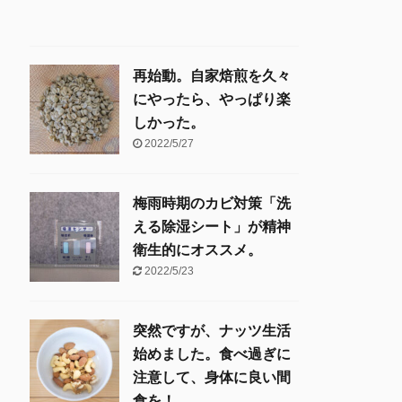
再始動。自家焙煎を久々
にやったら、やっぱり楽
しかった。
2022/5/27
梅雨時期のカビ対策「洗
える除湿シート」が精神
衛生的にオススメ。
2022/5/23
突然ですが、ナッツ生活
始めました。食べ過ぎに
注意して、身体に良い間
食を！