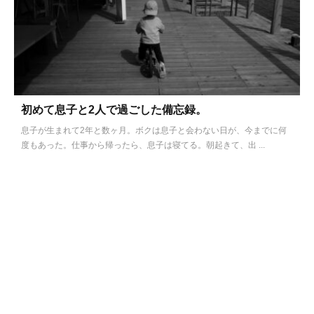
初めて息子と2人で過ごした備忘録。
息子が生まれて2年と数ヶ月。ボクは息子と会わない日が、今までに何
度もあった。仕事から帰ったら、息子は寝てる。朝起きて、出 ...