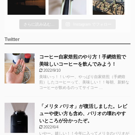
さらに読み込む...
Instagram でフォロー
Twitter
コーヒー自家焙煎のやり方！手網焙煎で
美味しいコーヒーを飲んでみよう！
2022/9/10
美味いっ！！いやー、やっぱり自家焙煎（手網焙
煎）したコーヒーって、美味しい！！毎朝、新鮮な
コーヒーが飲めるのってサイコー ...
「メリタ バリオ」が復活しました。レビ
ューや使い方も含め、バリオの壊れやす
いところが分かったぞ。
2022/6/4
いやー。嬉しい！！今年に入ってメリタのバリオが