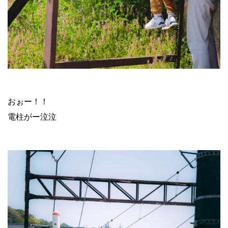
おぉー！！
電柱がー泣泣