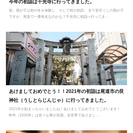
今年の初詣は千光寺に行ってきました。
初。我が子は初の冬を体験し、そして初の初詣。 全て初尽くしの我が子
ですが、尾道で一番有名なのかな？千光寺に初詣へ行ってき ...
あけましておめでとう！！2021年の初詣は尾道市の艮
神社（うしとらじんじゃ）に行ってきました。
2021年が始まっちゃいましたね！あけましておめでとうございます！
昨年（2020年）は色々な事が全国、全世界でありまし ...