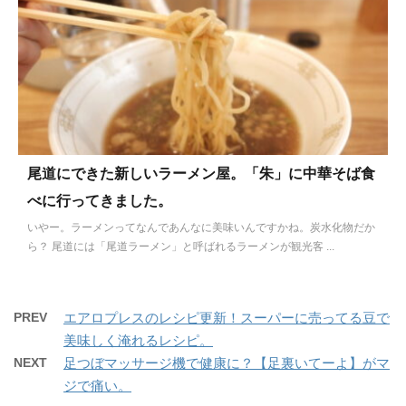
尾道にできた新しいラーメン屋。「朱」に中華そば食
べに行ってきました。
いやー。ラーメンってなんであんなに美味いんですかね。炭水化物だか
ら？ 尾道には「尾道ラーメン」と呼ばれるラーメンが観光客 ...
PREV
エアロプレスのレシピ更新！スーパーに売ってる豆で
美味しく淹れるレシピ。
NEXT
足つぼマッサージ機で健康に？【足裏いてーよ】がマ
ジで痛い。