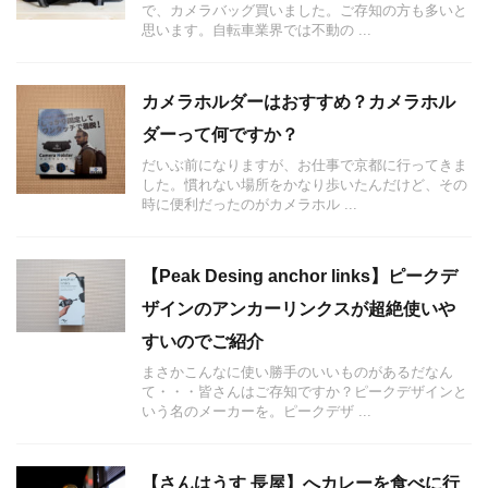
で、カメラバッグ買いました。ご存知の方も多いと
思います。自転車業界では不動の ...
カメラホルダーはおすすめ？カメラホル
ダーって何ですか？
だいぶ前になりますが、お仕事で京都に行ってきま
した。慣れない場所をかなり歩いたんだけど、その
時に便利だったのがカメラホル ...
【Peak Desing anchor links】ピークデ
ザインのアンカーリンクスが超絶使いや
すいのでご紹介
まさかこんなに使い勝手のいいものがあるだなん
て・・・皆さんはご存知ですか？ピークデザインと
いう名のメーカーを。ピークデザ ...
【さんはうす 長屋】へカレーを食べに行