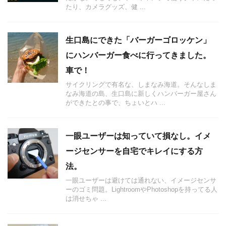
たり、カメラグッズ、健 ...
生口島にできた「バーガーゴロッケン」
にハンバーガー食べに行ってきました。
車で！
サイクリングで有名な、しまなみ海道。そんなしま
なみ海道の島、生口島に新しくハンバーガー屋さん
ができたとの事で、ちょいとハ ...
一眼ユーザーは知っていて損なし。イメ
ージセンサーを自宅でキレイにする方
法。
一眼ユーザーは避けては通れない、イメージセンサ
ーのゴミ問題。LightroomやPhotoshopを持ってる人
は消せちゃ ...