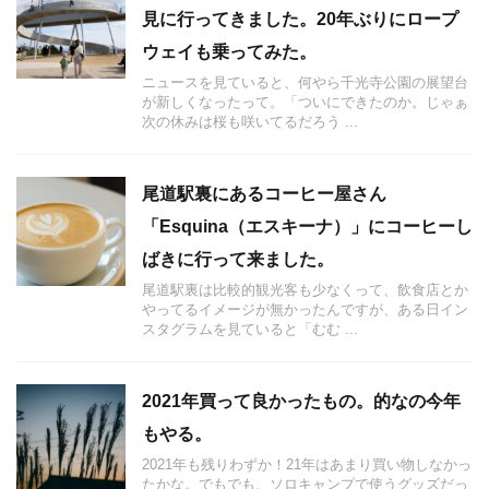
見に行ってきました。20年ぶりにロープ
ウェイも乗ってみた。
ニュースを見ていると、何やら千光寺公園の展望台
が新しくなったって。「ついにできたのか。じゃぁ
次の休みは桜も咲いてるだろう ...
尾道駅裏にあるコーヒー屋さん
「Esquina（エスキーナ）」にコーヒーし
ばきに行って来ました。
尾道駅裏は比較的観光客も少なくって、飲食店とか
やってるイメージが無かったんですが、ある日イン
スタグラムを見ていると「むむ ...
2021年買って良かったもの。的なの今年
もやる。
2021年も残りわずか！21年はあまり買い物しなかっ
たかな。でもでも、ソロキャンプで使うグッズだっ