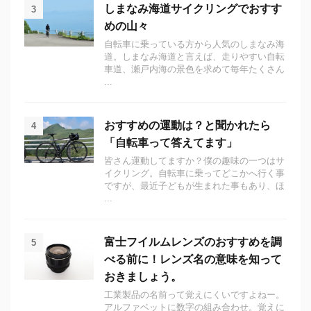
しまなみ海道サイクリングでおすす
3
めの山々
自転車に乗っている方から人気のしまなみ海
道。しまなみ海道と言えば、走りやすい自転
車道、瀬戸内海の景色を求めて毎年たくさん
...
おすすめの運動は？と聞かれたら
4
「自転車って答えてます」
皆さん運動してますか？僕の趣味の一つはサ
イクリング。自転車に乗ってどこかへ行く事
ですが、最近子どもが生まれた事もあり、ほ
...
富士フイルムレンズのおすすめを調
5
べる前に！レンズ名の意味を知って
おきましょう。
工業製品の名前って覚えにくいですよねー。
アルファベットに数字の組み合わせ。覚えに