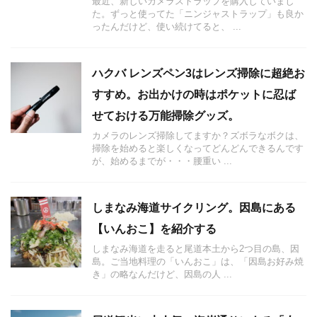
最近、新しいカメラストラップを購入していまし
た。ずっと使ってた「ニンジャストラップ」も良か
ったんだけど、使い続けてると、 ...
ハクバ レンズペン3はレンズ掃除に超絶お
すすめ。お出かけの時はポケットに忍ば
せておける万能掃除グッズ。
カメラのレンズ掃除してますか？ズボラなボクは、
掃除を始めると楽しくなってどんどんできるんです
が、始めるまでが・・・腰重い ...
しまなみ海道サイクリング。因島にある
【いんおこ】を紹介する
しまなみ海道を走ると尾道本土から2つ目の島、因
島。ご当地料理の「いんおこ」は、「因島お好み焼
き」の略なんだけど、因島の人 ...