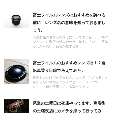
富士フイルムレンズのおすすめを調べる
前に！レンズ名の意味を知っておきまし
ょう。
工業製品の名前って覚えにくいですよねー。アルフ
ァベットに数字の組み合わせ。覚えにくいし、意味
がわからない。我らが愛する富 ...
富士フイルムのおすすめレンズは！？自
転車乗り目線で考えてみた。
最近お出かけできてません。よって、とどまること
を知らない物欲がフツフツと・・・フツフツ
と・・・僕が使用している富士フイル ...
尾道の土曜日は夜店やってます。商店街
の土曜夜店にカメラを持って行ってみ