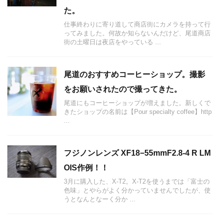
た。
仕事終わりに寄り道して商店街にカメラを持って行
ってみました。何故か知らないんだけど、尾道商店
街の土曜日は夜店をやっている ...
尾道のおすすめコーヒーショップ。撮影
をお願いされたので撮ってきた。
尾道にもコーヒーショップが増えました。新しくで
きたショップの名前は【Pour specialty coffee】http
...
フジノンレンズ XF18−55mmF2.8-4 R LM
OIS作例！！
3月に購入した、X-T2。X-T2を使うまでは「富士の
色味」とやらがよく分かっていませんでしたが、使
うとなんとなーく分か ...