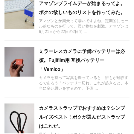
アマゾンプライムデーが始まるってよ。
ボクの欲しいものリストを作ってみた。
アマゾンとか楽天って凄いですよね。定期的にセー
ル的なものを行って、買い物欲を刺激。アマゾンは
6月21日から22日の2日間 ...
ミラーレスカメラに予備バッテリーは必
須。Fujifilm用 互換バッテリー
「Vemico」
カメラを持って写真を撮っていると、誰もが経験す
るであろう「バッテリー切れ」これが起きると、本
当に辛い思いをするので、予備 ...
カメラストラップでおすすめは？シンプ
ルイズベスト！ボクが選んだストラップ
はこれだ。