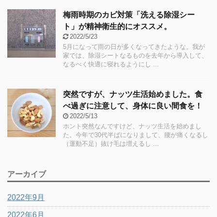
梅雨時期のカビ対策「洗える除湿シー
ト」が精神衛生的にオススメ。
2022/5/23
5月になって雨の日が多くなってきたような。我が
家では、除湿シートなるものを去年から導入して、
なるべく快適に寝れるようにし ...
突然ですが、ナッツ生活始めました。食
べ過ぎに注意して、身体に良い間食を！
2022/5/13
ホント突然なんですけど、ナッツ生活を始めまし
た。今年で30代半ばになりまして、腰が痛くなるし
（運動不足）抜け毛は増えるし ...
アーカイブ
2022年9月
2022年6月