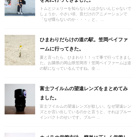
トムとジェリーを知らない人は少ないんじゃないで
しょうか。小さい頃、音だけのアニメーションで
「なぜ喋らないのか・・・」と、 ...
ひまわりだらけの道の駅。笠岡ベイファ
ームに行ってきた。
夏と言ったら、ひまわり！！って事で行ってきまし
た。お隣県の岡山県笠岡市！笠岡ベイファームは道
の駅になっているんですね。全 ...
富士フイルムの望遠レンズをまとめてみ
ました。
富士フイルムの望遠レンズが欲しい。なぜ望遠レン
ズとか言い出しているのかと言うと、それはブルー
インパクトのせいです。ブルー ...