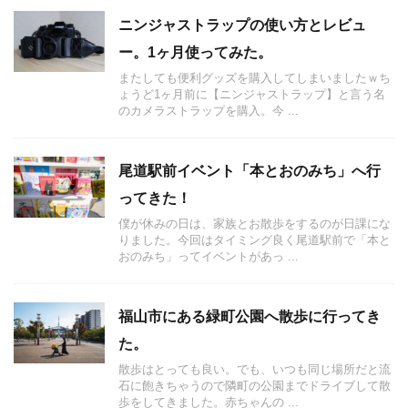
ニンジャストラップの使い方とレビュ
ー。1ヶ月使ってみた。
またしても便利グッズを購入してしまいましたｗち
ょうど1ヶ月前に【ニンジャストラップ】と言う名
のカメラストラップを購入。今 ...
尾道駅前イベント「本とおのみち」へ行
ってきた！
僕が休みの日は、家族とお散歩をするのが日課にな
りました。今回はタイミング良く尾道駅前で「本と
おのみち」ってイベントがあっ ...
福山市にある緑町公園へ散歩に行ってき
た。
散歩はとっても良い。でも、いつも同じ場所だと流
石に飽きちゃうので隣町の公園までドライブして散
歩をしてきました。赤ちゃんの ...