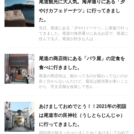
尾道観光に大人気。海岸通りにある「夕
やけカフェドーナツ」に行ってきまし
た。
先日、尾道にある「夕やけドーナツ」に家族で行っ
てきました。尾道の海岸通りにあるお店で、尾道に
住んでる人、尾道が好きな人は ...
尾道の商店街にある「バラ屋」の定食を
食べに行きました。
尾道の商店街は、賑わってるのか賑わってないのか
良く分からないんだけど、最近は観光客が多いこと
から、空き店舗を改装して色ん ...
あけましておめでとう！！2021年の初詣
は尾道市の艮神社（うしとらじんじゃ）
に行ってきました。
2021年が始まっちゃいましたね！あけましておめで