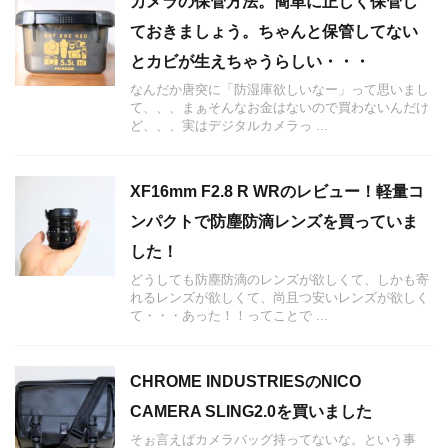
カメラの保管方法。簡単に正しく保管し
ておきましょう。ちゃんと保管してない
とカビが生えちゃうらしい・・・
なんだか唐突に「防湿庫欲しいなー」って思いまし
て、、、まぁそんなお金はないので買わないんだけ
ど、、、実はデジタルカメラっ ...
XF16mm F2.8 R WRのレビュー！軽量コ
ンパクトで防塵防滴レンズを買っていま
した！
どうしても防塵防滴のレンズが欲しくて、しかも寄
れるレンズが欲しくて、尚且つ安いレンズが欲しく
て・・・あった！！ってことで ...
CHROME INDUSTRIESのNICO
CAMERA SLING2.0を買いました
そぉ言えばカメラバッグ持ってないな。という事