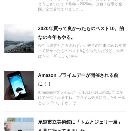
とうございます！昨年（2020年）は色々な事が全
国、全世界でありました ...
2020年買って良かったものベスト10。的
なの今年もやる。
今年も残すところ後わずか。去年の年末に2019年買
って良かったものベスト5をやったんだけど、今年
はベスト10にして1年を ...
Amazon プライムデーが開催される前
に！！
Amazonのプライムデーが13日と14日の2日間にか
けて開催されますね。プライム会員に向けたセール
となっていますが、そ ...
尾道市立美術館に「トムとジェリー展」
を見に行ってきました。