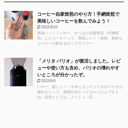
コーヒー自家焙煎のやり方！手網焙煎で
美味しいコーヒーを飲んでみよう！
2022/9/10
美味いっ！！いやー、やっぱり自家焙煎（手網焙
煎）したコーヒーって、美味しい！！毎朝、新鮮な
コーヒーが飲めるのってサイコー ...
「メリタ バリオ」が復活しました。レビ
ューや使い方も含め、バリオの壊れやす
いところが分かったぞ。
2022/6/4
いやー。嬉しい！！今年に入ってメリタのバリオが
壊れちゃって、原因が分かってなかったんですよ
ね。症状としては、メッシュ（豆 ...