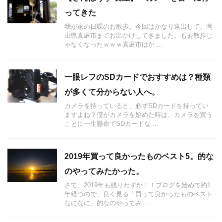
ってきた
我が家の日課のお散歩。今回はかなり遠出して、岡
山県真庭市までお出かけしてきました。もぉ散歩じ
ゃなくなったｗｗｗ真庭市はか ...
一眼レフのSDカードでおすすめは？種類
が多くて分からない人へ。
カメラを持っていると、必ずSDカードを持ってい
ますよね？僕がカメラを始めた時は、カメラを買う
ことに一生懸命でSDカードな ...
2019年買って良かったものベスト5。的な
のやってみたかった。
さて、2019年も残りわずか！！ブログを始めて約1
年経つので、良く見る「買って良かったものベスト
なになに」的なのやってみ ...