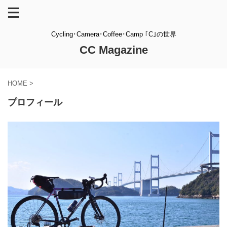
Cycling･Camera･Coffee･Camp ｢C｣の世界
CC Magazine
HOME
>
プロフィール