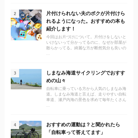
片付けられない夫のボクが片付けら
2
れるようになった。おすすめの本も
紹介します！
今回はお片づけについて。片付けをしないと
いけないって分かってるのに、なぜか部屋が
散らかってる。綺麗な方が断然気分も良いの
...
しまなみ海道サイクリングでおすす
3
めの山々
自転車に乗っている方から人気のしまなみ海
道。しまなみ海道と言えば、走りやすい自転
車道、瀬戸内海の景色を求めて毎年たくさん
...
おすすめの運動は？と聞かれたら
4
「自転車って答えてます」