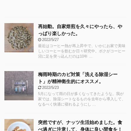
再始動。自家焙煎を久々にやったら、や
っぱり楽しかった。
2022/5/27
最近はコーヒー熱が再上昇中で、いかにお家で美味
しいコーヒーを飲むか日々研究中。ボクがコーヒー
沼に足を突っ込んだのは10年 ...
梅雨時期のカビ対策「洗える除湿シー
ト」が精神衛生的にオススメ。
2022/5/23
5月になって雨の日が多くなってきたような。我が
家では、除湿シートなるものを去年から導入して、
なるべく快適に寝れるようにし ...
突然ですが、ナッツ生活始めました。食
べ過ぎに注意して、身体に良い間食を！