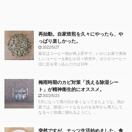
再始動。自家焙煎を久々にやったら、や
っぱり楽しかった。
2022/5/27
最近はコーヒー熱が再上昇中で、いかにお家で美味
しいコーヒーを飲むか日々研究中。ボクがコーヒー
沼に足を突っ込んだのは10年 ...
梅雨時期のカビ対策「洗える除湿シー
ト」が精神衛生的にオススメ。
2022/5/23
5月になって雨の日が多くなってきたような。我が
家では、除湿シートなるものを去年から導入して、
なるべく快適に寝れるようにし ...
突然ですが、ナッツ生活始めました。食