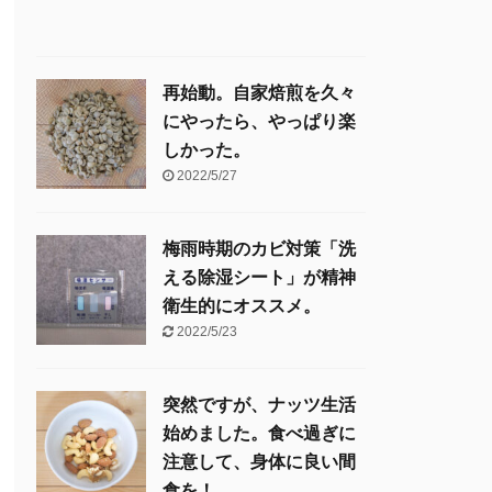
再始動。自家焙煎を久々
にやったら、やっぱり楽
しかった。
2022/5/27
梅雨時期のカビ対策「洗
える除湿シート」が精神
衛生的にオススメ。
2022/5/23
突然ですが、ナッツ生活
始めました。食べ過ぎに
注意して、身体に良い間
食を！