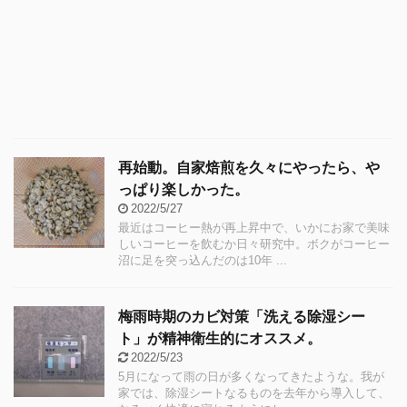
再始動。自家焙煎を久々にやったら、や
っぱり楽しかった。
2022/5/27
最近はコーヒー熱が再上昇中で、いかにお家で美味
しいコーヒーを飲むか日々研究中。ボクがコーヒー
沼に足を突っ込んだのは10年 ...
梅雨時期のカビ対策「洗える除湿シー
ト」が精神衛生的にオススメ。
2022/5/23
5月になって雨の日が多くなってきたような。我が
家では、除湿シートなるものを去年から導入して、