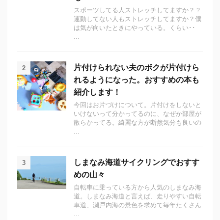
スポーツしてる人ストレッチしてますか？？
運動してない人もストレッチしてますか？僕
は気が向いたときにやっている。くらい･･
...
片付けられない夫のボクが片付けら
2
れるようになった。おすすめの本も
紹介します！
今回はお片づけについて。片付けをしないと
いけないって分かってるのに、なぜか部屋が
散らかってる。綺麗な方が断然気分も良いの
...
しまなみ海道サイクリングでおすす
3
めの山々
自転車に乗っている方から人気のしまなみ海
道。しまなみ海道と言えば、走りやすい自転
車道、瀬戸内海の景色を求めて毎年たくさん
...