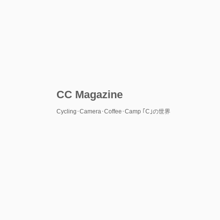
CC Magazine
Cycling･Camera･Coffee･Camp ｢C｣の世界