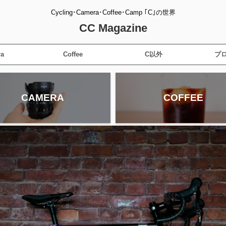
Cycling･Camera･Coffee･Camp ｢C｣の世界
CC Magazine
a
Coffee
C以外
プ
CAMERA
COFFEE