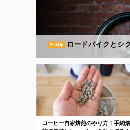
ロードバイクとシ
PickUp
コーヒー自家焙煎のやり方！手網