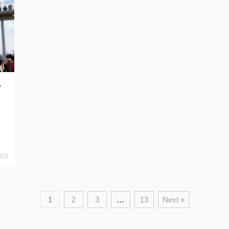
へ
り
4/8
1
2
3
…
13
Next »