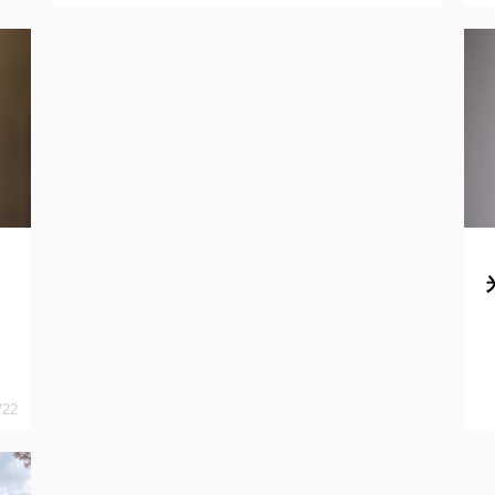
に
ま
/22